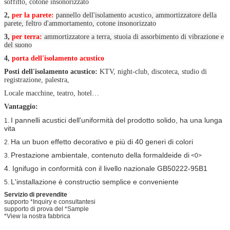
soffitto, cotone insonorizzato
2,
per la parete:
pannello dell'isolamento
acustico
, ammortizzatore della
parete, feltro d'ammortamento, cotone insonorizzato
3,
per terra:
ammortizzatore a terra, stuoia di assorbimento di vibrazione e
del suono
4,
porta dell'isolamento acustico
Posti dell'isolamento acustico:
KTV, night-club, discoteca, studio di
registrazione, palestra,
Locale macchine, teatro, hotel…
Vantaggio:
I pannelli acustici dell'uniformità del prodotto solido, ha una lunga
1.
vita
Ha un buon effetto decorativo e più di 40 generi di colori
2.
Prestazione ambientale, contenuto della formaldeide di
3.
<0>
4. Ignifugo in conformità con il livello nazionale GB50222-95B1
L'installazione è constructio semplice e conveniente
5.
Servizio di prevendite
supporto *Inquiry e consultantesi
supporto di prova del *Sample
*View la nostra fabbrica