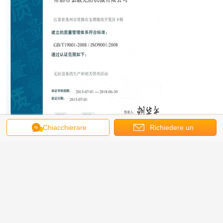
Chiacchierare
Richiedere un
preventivo
Mostra: