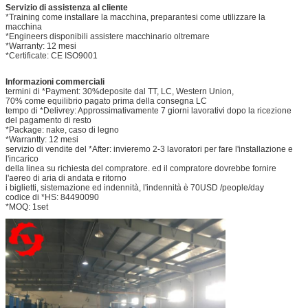
Servizio di assistenza al cliente
*Training come installare la macchina, preparantesi come utilizzare la
macchina
*Engineers disponibili assistere macchinario oltremare
*Warranty: 12 mesi
*Certificate: CE ISO9001
Informazioni commerciali
termini di *Payment: 30%deposite dal TT, LC, Western Union,
70% come equilibrio pagato prima della consegna LC
tempo di *Delivrey: Approssimativamente 7 giorni lavorativi dopo la ricezione
del pagamento di resto
*Package: nake, caso di legno
*Warrantty: 12 mesi
servizio di vendite del *After: invieremo 2-3 lavoratori per fare l'installazione e
l'incarico
della linea su richiesta del compratore. ed il compratore dovrebbe fornire
l'aereo di aria di andata e ritorno
i biglietti, sistemazione ed indennità, l'indennità è 70USD /people/day
codice di *HS: 84490090
*MOQ: 1set