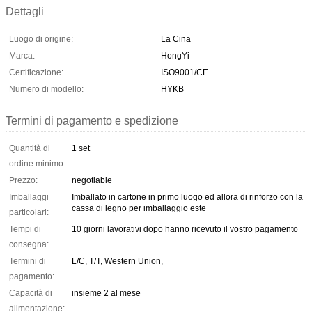
Dettagli
Luogo di origine:
La Cina
Marca:
HongYi
Certificazione:
ISO9001/CE
Numero di modello:
HYKB
Termini di pagamento e spedizione
Quantità di
1 set
ordine minimo:
Prezzo:
negotiable
Imballaggi
Imballato in cartone in primo luogo ed allora di rinforzo con la
cassa di legno per imballaggio este
particolari:
Tempi di
10 giorni lavorativi dopo hanno ricevuto il vostro pagamento
consegna:
Termini di
L/C, T/T, Western Union,
pagamento:
Capacità di
insieme 2 al mese
alimentazione: