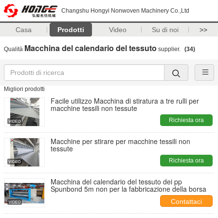
Changshu Hongyi Nonwoven Machinery Co.,Ltd
Casa
Prodotti
Video
Su di noi
>>
Macchina del calendario del tessuto
Qualità
supplier.
(34)
Migliori prodotti
Facile utilizzo Macchina di stiratura a tre rulli per
macchine tessili non tessute
Richiesta ora
Macchine per stirare per macchine tessili non
tessute
Richiesta ora
Macchina del calendario del tessuto dei pp
Spunbond 5m non per la fabbricazione della borsa
Contattaci