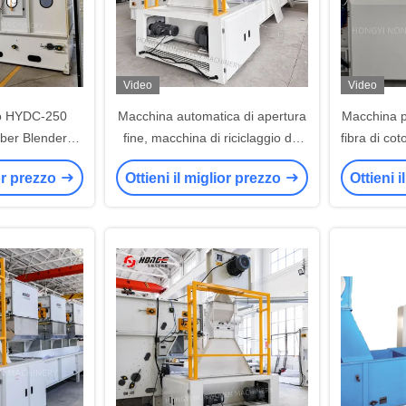
Video
Video
po HYDC-250
Macchina automatica di apertura
Macchina pe
ber Blender
fine, macchina di riciclaggio dei
fibra di co
ixing Machine
rifiuti di cotone di tessuto
ior prezzo
Ottieni il miglior prezzo
Ottieni 