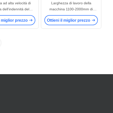
 ad alta velocità di
Larghezza di lavoro della
a dell'indennità del
macchina 1100-2000mm di
o, larghezza 1100-
apertura dell'indennità della fibra
il miglior prezzo
Ottieni il miglior prezzo
ella macchina apri
di poliestere
della fibra