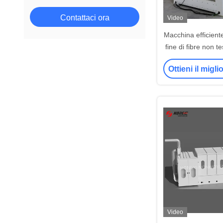
Contattaci ora
Video
Macchina efficiente
fine di fibre non t
di scarto d
Ottieni il migl
Video