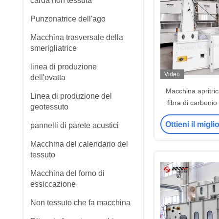
carda non tessuta
Punzonatrice dell'ago
Macchina trasversale della
smerigliatrice
linea di produzione
Video
dell'ovatta
Macchina apritric
Linea di produzione del
fibra di carbonio
geotessuto
macchina apritric
Ottieni il migl
pannelli di parete acustici
fibra di po
Macchina del calendario del
tessuto
Macchina del forno di
essiccazione
Non tessuto che fa macchina