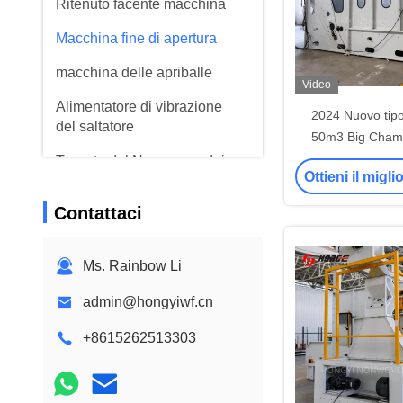
Ritenuto facente macchina
Macchina fine di apertura
macchina delle apriballe
Video
Alimentatore di vibrazione
2024 Nuovo ti
del saltatore
50m3 Big Cham
Machine / Fiber M
Tessuto del Nonwoven dei
Ottieni il migl
pp Meltblown
Contattaci
Ms. Rainbow Li
admin@hongyiwf.cn
+8615262513303