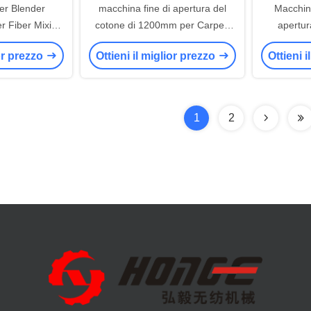
er Blender
macchina fine di apertura del
Macchina
r Fiber Mixing
cotone di 1200mm per Carpert
apertur
china per
che fa 200kg/h
tessut
ior prezzo
Ottieni il miglior prezzo
Ottieni 
 di poliestere)
2000mm d
1
2