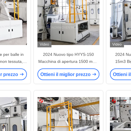
Video
Video
e per balle in
2024 Nuovo tipo HYYS-150
2024 Nu
 non tessuta,
Macchina di apertura 1500 mm /
15m3 Bi
e per balle in
Pre-apertura
Machine /
ior prezzo
Ottieni il miglior prezzo
Ottieni 
liestere