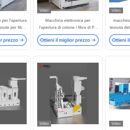
Video
Video
 per l'apertura
Macchina elettronica per
macchina
essute per fibre
l'apertura di cotone / fibra di PP
tessuta dell
a 1,1 m
per copertura / macchina tessile
1.5m 
ior prezzo
Ottieni il miglior prezzo
Ottieni 
Video
Video