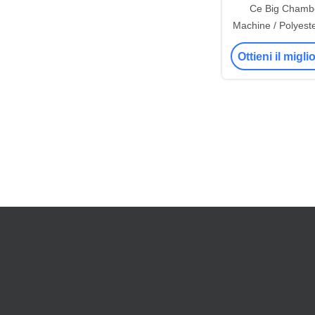
Ce Big Chamb
Machine / Polyeste
Machine (mac
Ottieni il migl
miscelare le fibre