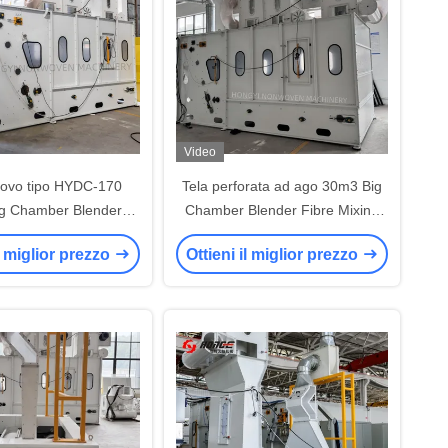
Video
ovo tipo HYDC-170
Tela perforata ad ago 30m3 Big
g Chamber Blender
Chamber Blender Fibre Mixing
 Fiber Mixing Machine
Machine
il miglior prezzo
Ottieni il miglior prezzo