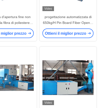
Video
 d'apertura fine non
progettazione automatizzata di
a fibra di poliestere di
650kg/H Pin Board Fiber Opener
per il geotessuto
Enclosed
il miglior prezzo
Ottieni il miglior prezzo
Video