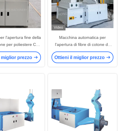
Video
r l'apertura fine della
Macchina automatica per
tone per poliestere CE /
l'apertura di fibre di cotone da
ISO9001
1,1 m per la produzione di ovatta
il miglior prezzo
Ottieni il miglior prezzo