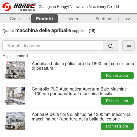
Changshu Hongyi Nonwoven Machinery Co.,Ltd
Casa
Prodotti
Video
Su di noi
>>
macchina delle apriballe
Qualità
supplier.
(15)
Migliori prodotti
Apribile a bale in poliestere da 1600 mm con sistema
di pesatura
Richiesta ora
Controllo PLC Automatica Apertura Bale Machine
1100mm per copertura / macchina tessile
Richiesta ora
Apriballe della fibra di abitudine 1300mm macchina-
macchina per l'apertura della balla del cotone
Richiesta ora