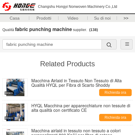
Changshu Hongyi Nonwoven Machinery Co.,Ltd
Casa
Prodotti
Video
Su di noi
>>
fabric punching machine
Qualità
supplier.
(138)
Related Products
Macchina Airlaid in Tessuto Non Tessuto di Alta
Qualità HYQL per Fibra di Scarto Shoddy
Richiesta ora
HYQL Macchina per apparecchiature non tessute di
alta qualità con certificato CE
Richiesta ora
Macchina airlaid in tessuto non tessuto a colori