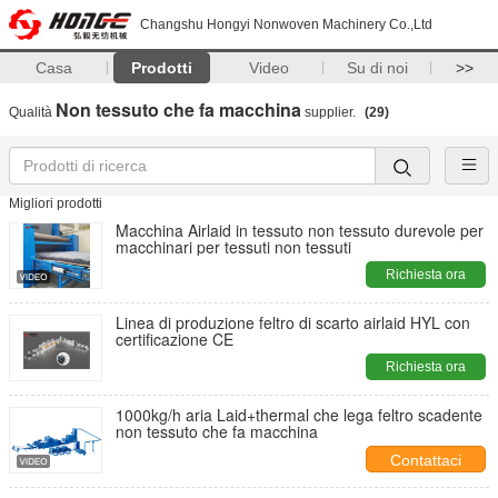
Changshu Hongyi Nonwoven Machinery Co.,Ltd
Casa
Prodotti
Video
Su di noi
>>
Non tessuto che fa macchina
Qualità
supplier.
(29)
Migliori prodotti
Macchina Airlaid in tessuto non tessuto durevole per
macchinari per tessuti non tessuti
Richiesta ora
Linea di produzione feltro di scarto airlaid HYL con
certificazione CE
Richiesta ora
1000kg/h aria Laid+thermal che lega feltro scadente
non tessuto che fa macchina
Contattaci