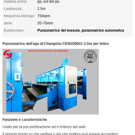
materia prima:
pp, ect del pe
Larghezza:
2.5m
frequenza dell'ago:
750rpm
strok:
35-70mm
Punzonatrice del tessuto
punzonatrice automatica
Evidenziare:
,
Punzonatrice dell'ago di Changshu CE/ISO9001 2.5m per feltro
Funzione e caratteristiche
Usato per la pre-perforazione ed il rinforzo del web
Il singolo bordo su che perfora o giù che perfora può essere accoeding