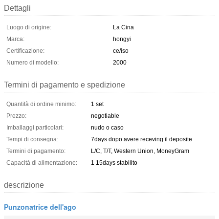
Dettagli
Luogo di origine:
La Cina
Marca:
hongyi
Certificazione:
ce/iso
Numero di modello:
2000
Termini di pagamento e spedizione
Quantità di ordine minimo:
1 set
Prezzo:
negotiable
Imballaggi particolari:
nudo o caso
Tempi di consegna:
7days dopo avere receving il deposite
Termini di pagamento:
L/C, T/T, Western Union, MoneyGram
Capacità di alimentazione:
1 15days stabilito
descrizione
Punzonatrice dell'ago