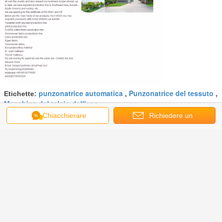
punzonatrice automatica
Punzonatrice del tessuto
Etichette:
,
,
Macchina del telaio dell'ago
Chiacchierare
Richiedere un
Ottieni il miglior prezzo per
preventivo
Tappeto di perforazione dell'ago
che rende a colpo dell'ago del
macchinario 35-70mm 2.5m
Continua