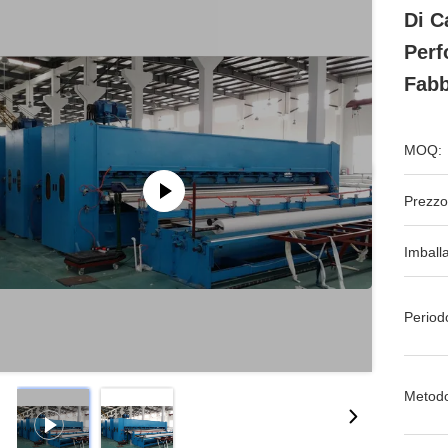
Di C
Perf
Fabb
MOQ:
Prezzo
Imball
Period
Metodo