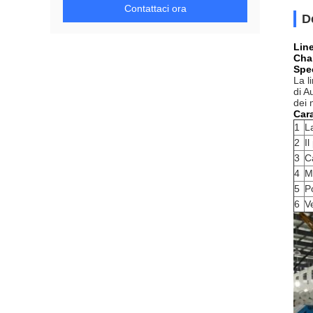
Contattaci ora
D
Line
Cha
Spec
La l
di A
dei 
Cara
1
L
2
Il
3
C
4
M
5
P
6
Ve