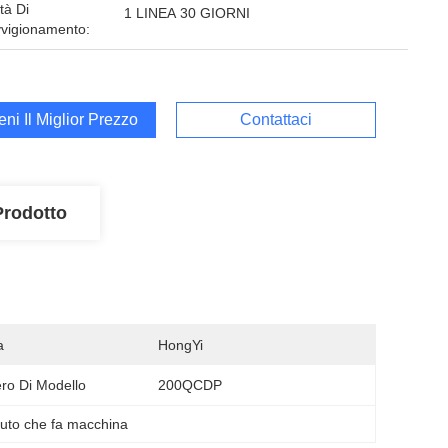
tà Di
1 LINEA 30 GIORNI
vigionamento:
ieni Il Miglior Prezzo
Contattaci
Prodotto
a
HongYi
o Di Modello
200QCDP
suto che fa macchina