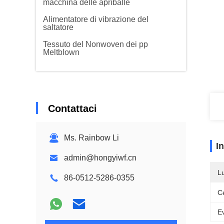
macchina delle apriballe
Alimentatore di vibrazione del
saltatore
Tessuto del Nonwoven dei pp
Meltblown
Contattaci
Ms. Rainbow Li
I
admin@hongyiwf.cn
L
86-0512-5286-0355
Ce
Ev