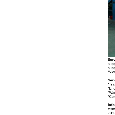
Serv
supp
supp
*Vie
Serv
*Tra
*Eng
*War
*Cer
Inf
term
70% 