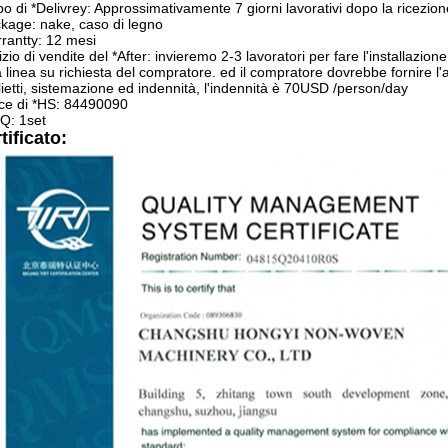
o di *Delivrey: Approssimativamente 7 giorni lavorativi dopo la ricezio
kage: nake, caso di legno
rantty: 12 mesi
izio di vendite del *After: invieremo 2-3 lavoratori per fare l'installazione
a linea su richiesta del compratore. ed il compratore dovrebbe fornire l'a
glietti, sistemazione ed indennità, l'indennità è 70USD /person/day
ce di *HS: 84490090
Q: 1set
tificato: