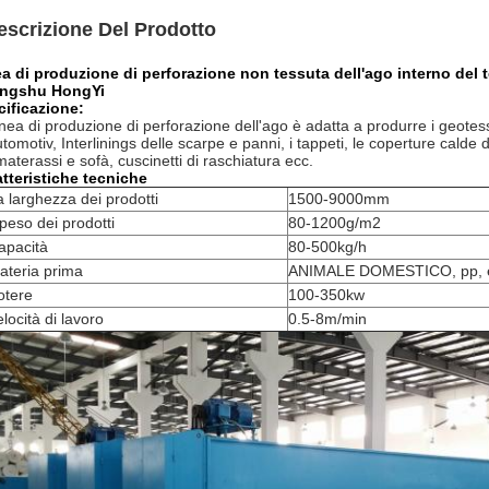
escrizione Del Prodotto
a di produzione di perforazione non tessuta dell'ago interno del 
ngshu HongYi
ificazione:
inea di produzione di perforazione dell'ago è adatta a produrre i geotessuti, 
utomotiv, Interlinings delle scarpe e panni, i tappeti, le coperture calde dell
materassi e sofà, cuscinetti di raschiatura ecc.
tteristiche tecniche
a larghezza dei prodotti
1500-9000mm
 peso dei prodotti
80-1200g/m2
apacità
80-500kg/h
ateria prima
ANIMALE DOMESTICO, pp, 
otere
100-350kw
locità di lavoro
0.5-8m/min