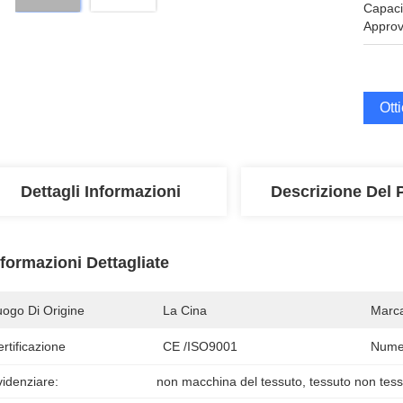
Capaci
Approv
Ott
Dettagli Informazioni
Descrizione Del 
nformazioni Dettagliate
uogo Di Origine
La Cina
Marc
rtificazione
CE /ISO9001
Numer
idenziare:
non macchina del tessuto
, 
tessuto non tes