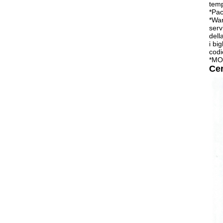
temp
*Pac
*War
serv
dell
i bi
codi
*MO
Cer