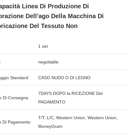
apacità Linea Di Produzione Di
orazione Dell'ago Della Macchina Di
ricazione Del Tessuto Non
1 set
:
negotiable
aggio Standard:
CASO NUDO O DI LEGNO
7DAYS DOPO la RICEZIONE Del
o Di Consegna:
PAGAMENTO
T/T, L/C, Western Union, Western Union,
 Di Pagamento:
MoneyGram