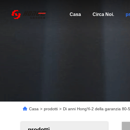
Casa
Circa Noi.
pr
Casa
>
prodotti
>
Di anni HongYi-2 della garanzia 80-5
prodotti