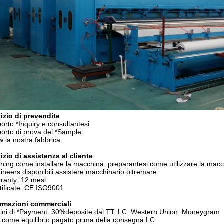
izio di prevendite
orto *Inquiry e consultantesi
orto di prova del *Sample
w la nostra fabbrica
izio di assistenza al cliente
ining come installare la macchina, preparantesi come utilizzare la mac
ineers disponibili assistere macchinario oltremare
ranty: 12 mesi
tificate: CE ISO9001
ormazioni commerciali
ini di *Payment: 30%deposite dal TT, LC, Western Union, Moneygram
come equilibrio pagato prima della consegna LC