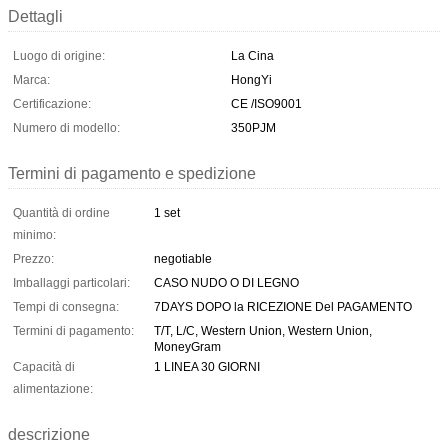
Dettagli
Luogo di origine:
La Cina
Marca:
HongYi
Certificazione:
CE /ISO9001
Numero di modello:
350PJM
Termini di pagamento e spedizione
Quantità di ordine
1 set
minimo:
Prezzo:
negotiable
Imballaggi particolari:
CASO NUDO O DI LEGNO
Tempi di consegna:
7DAYS DOPO la RICEZIONE Del PAGAMENTO
Termini di pagamento:
T/T, L/C, Western Union, Western Union,
MoneyGram
Capacità di
1 LINEA 30 GIORNI
alimentazione:
descrizione