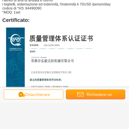
l'aereo di aria di andata e ritorno
i biglietti, sistemazione ed indennità, l'indennità è 70USD /person/day
codice di *HS: 84490090
*MOQ: 1set
Certificato:
Chiacchierare
Richiedere un
preventivo