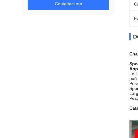
Contattaci ora
C
Ev
D
Cha
Spec
Appl
Le l
può 
Poss
Spec
Larg
Peso
Cata