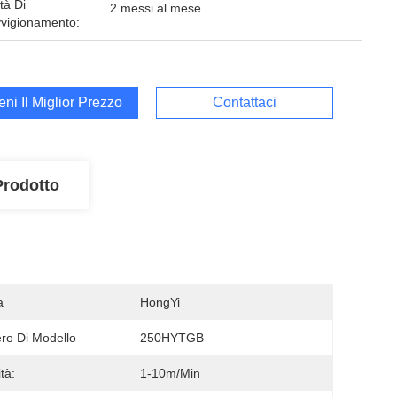
tà Di
2 messi al mese
vigionamento:
ieni Il Miglior Prezzo
Contattaci
Prodotto
a
HongYi
o Di Modello
250HYTGB
tà:
1-10m/min