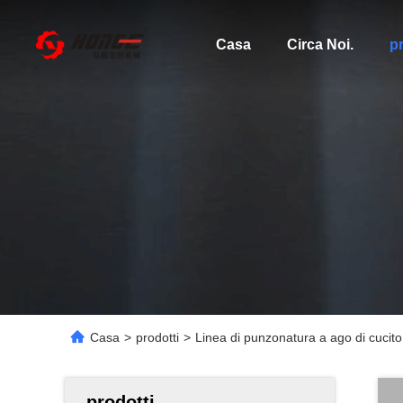
Casa
Circa Noi.
pr
Casa
>
prodotti
>
Linea di punzonatura a ago di cucit
prodotti