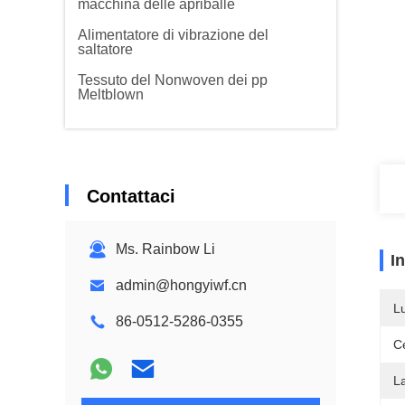
macchina delle apriballe
Alimentatore di vibrazione del
saltatore
Tessuto del Nonwoven dei pp
Meltblown
Contattaci
Ms. Rainbow Li
I
admin@hongyiwf.cn
L
86-0512-5286-0355
Ce
L