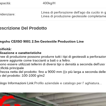
apacità:
400kg/h
Linea di perforazione dell'ago da cucito in g
idenziare:
Linea di produzione geotessile completam
escrizione Del Prodotto
ngshu CE/ISO 9001 2.5m Geotextile Production Line
ificità:
icazione e caratteristiche
inee di produzione possono produrre tutti i tipi di geotessili a perforazi
avere aggiunte come traccianti a batt o a feltro.
ono essere utilizzati tellerini di diversi tipi o densità a seconda dell'uso 
ificità principale
hezza netta del prodotto: fino a 9000 mm ((o più larga a seconda delle 
 del prodotto::100-1000 g/m2
logo Informazioni Link:
Profilo aziendale e catalogo per l' aghiatura...