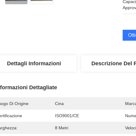
Capaci
Approv
Ott
Dettagli Informazioni
Descrizione Del 
nformazioni Dettagliate
uogo Di Origine
Cina
Marc
rtificazione
ISO9001/CE
Numer
arghezza:
8 Metri
Veloci