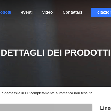
odotti
eventi
video
Contattaci
citazio
DETTAGLI DEI PRODOTTI
o in geotessile in PP completamente automatica non tessuta
Line