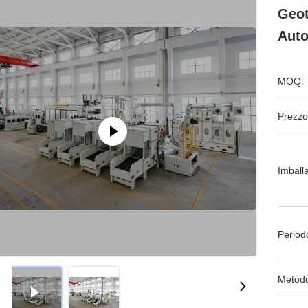
Geot
Auto
MOQ:
Prezzo
Imball
Period
Metodo