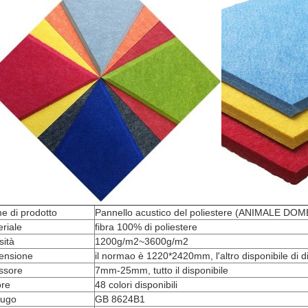
e di prodotto
Pannello acustico del poliestere (ANIMALE DO
riale
fibra 100% di poliestere
sità
1200g/m2~3600g/m2
ensione
il normao è 1220*2420mm, l'altro disponibile di 
ssore
7mm-25mm, tutto il disponibile
ore
48 colori disponibili
fugo
GB 8624B1