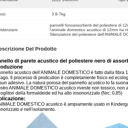
eso:
3.8-7kg
pannelli fonoassorbenti del poliestere di 
idenziare:
l'animale domestico acustico di 12mm ha rit
Silenziatore del poliestere dell'ANIMALE
escrizione Del Prodotto
nello di parete acustico del poliestere nero di ass
roduzione
pannello acustico dell'ANIMALE DOMESTICO è fatto dalla fibra 10
'ago. Il processo di prodcution è completamente fisico ed ecolog
sun adesivo. La natura porosa del pannello acustico lo fa suona
nostro ANIMALE DOMESTICO acustico riveste non tossico, non alle
oglitori della formaldeide ed ha alto insonorizzato (Nrc: 0,85)
licazione:
NIMALE DOMESTICO acustico è ampiamente usato in Kindergaton
norizzato e nell'isolamento.