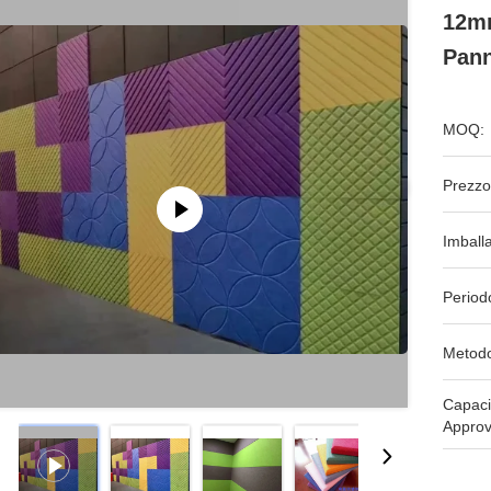
12mm
Pann
MOQ:
Prezzo
Imball
Period
Metodo
Capaci
Approv