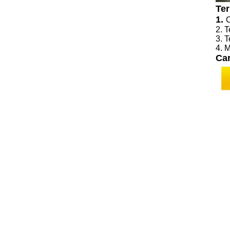
Ter
1.
2. 
3. 
4. 
Car