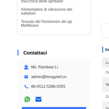
macchina delle apriballe
Alimentatore di vibrazione del
saltatore
Tessuto del Nonwoven dei pp
Meltblown
I
Contattaci
L
Ms. Rainbow Li
Ce
admin@hongyiwf.cn
N
86-0512-5286-0355
C
D