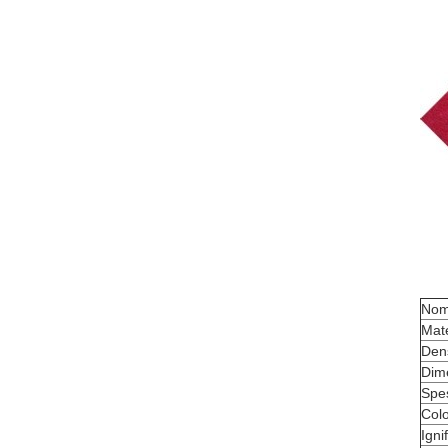
Nom
Mate
Den
Dim
Spe
Col
Igni