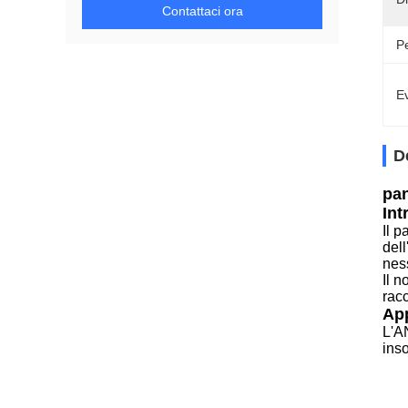
Contattaci ora
P
Ev
D
pan
Int
Il 
dell
nes
Il 
racc
App
L'A
inso