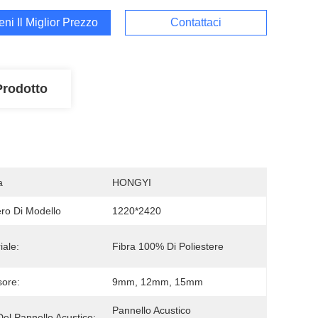
ieni Il Miglior Prezzo
Contattaci
Prodotto
a
HONGYI
o Di Modello
1220*2420
iale:
Fibra 100% Di Poliestere
ore:
9mm, 12mm, 15mm
Pannello Acustico 
Del Pannello Acustico: