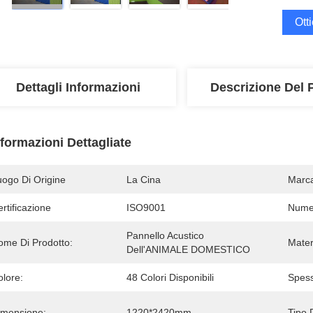
Ott
Dettagli Informazioni
Descrizione Del 
nformazioni Dettagliate
uogo Di Origine
La Cina
Marc
rtificazione
ISO9001
Numer
Pannello Acustico 
ome Di Prodotto:
Mater
Dell'ANIMALE DOMESTICO
olore:
48 Colori Disponibili
Spess
imensione:
1220*2420mm
Tipo 