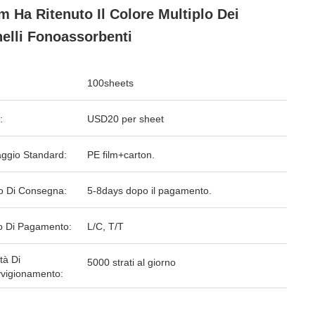
 Ha Ritenuto Il Colore Multiplo Dei
elli Fonoassorbenti
100sheets
:
USD20 per sheet
aggio Standard:
PE film+carton.
o Di Consegna:
5-8days dopo il pagamento.
 Di Pagamento:
L/C, T/T
tà Di
5000 strati al giorno
vigionamento: