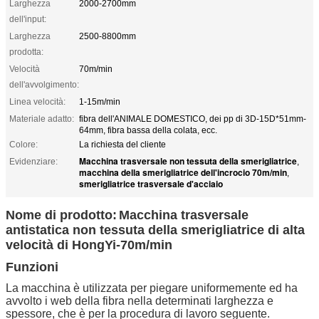
Larghezza
2000-2700mm
dell'input:
Larghezza
2500-8800mm
prodotta:
Velocità
70m/min
dell'avvolgimento:
Linea velocità:
1-15m/min
Materiale adatto:
fibra dell'ANIMALE DOMESTICO, dei pp di 3D-15D*51mm-
64mm, fibra bassa della colata, ecc.
Colore:
La richiesta del cliente
Macchina trasversale non tessuta della smerigliatrice
Evidenziare:
,
macchina della smerigliatrice dell'incrocio 70m/min
,
smerigliatrice trasversale d'acciaio
Nome di prodotto:
Macchina trasversale
antistatica non tessuta della smerigliatrice di alta
velocità di HongYi-70m/min
Funzioni
La macchina è utilizzata per piegare uniformemente ed ha
avvolto i web della fibra nella determinati larghezza e
spessore, che è per la procedura di lavoro seguente.