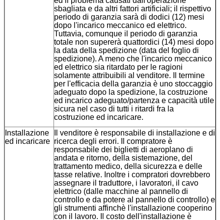
ed il problema causati dall'operazione
sbagliata e da altri fattori artificiali; il rispettivo
periodo di garanzia sarà di dodici (12) mesi
dopo l'incarico meccanico ed elettrico.
Tuttavia, comunque il periodo di garanzia
totale non supererà quattordici (14) mesi dopo
la data della spedizione (data del foglio di
spedizione). A meno che l'incarico meccanico
ed elettrico sia ritardato per le ragioni
solamente attribuibili al venditore. Il termine
per l'efficacia della garanzia è uno stoccaggio
adeguato dopo la spedizione, la costruzione
ed incarico adeguato/partenza e capacità utile
sicura nel caso di tutti i ritardi fra la
costruzione ed incaricare.
Installazione
Il venditore è responsabile di installazione e di
ed incaricare
ricerca degli errori. Il compratore è
responsabile dei biglietti di aeroplano di
andata e ritorno, della sistemazione, del
trattamento medico, della sicurezza e delle
tasse relative. Inoltre i compratori dovrebbero
assegnare il traduttore, i lavoratori, il cavo
elettrico (dalle macchine al pannello di
controllo e da potere al pannello di controllo) e
gli strumenti affinchè l'installazione cooperino
con il lavoro. Il costo dell'installazione è