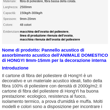
Materiale:
fibra di poliestere, fibra bassa della colata.
Larghezza:
2500mm
Capacità:
150kg/h-300kg/h
Spessore:
9mm-20mm
Colore:
48 colori
macchina dell'ovatta del poliestere
Evidenziare:
,
linea di produzione ritenuta dell'ovatta
,
macchina ritenuta dell'ovatta del poliestere
Nome di prodotto: Pannello acustico di
assorbimento acustico dell'ANIMALE DOMESTICO
di HONGYI 9mm-15mm per la decorazione interna
Introduzione
Il cartone di fibra del poliestere di HongYi è un 
decorativo e un materiale acustico ideali, fatto della 
fibra 100% di poliestere con densità di 2000g/m2
.
Il 
cartone di fibra del poliestere di HongYi ha buona 
prestazione: ecologico, resistenza al fuoco, 
isolamento termico, a prova d'umidità e muffa. Molti 
modelli e colori sono a disposizione per incontrare i 