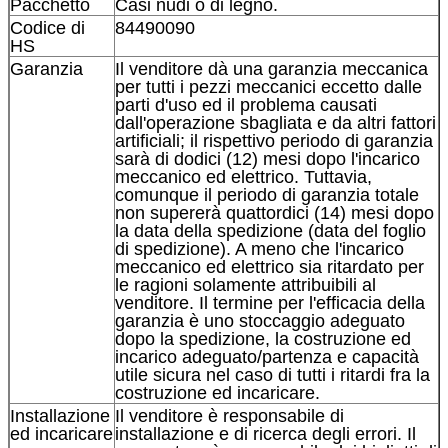
Pacchetto
Casi nudi o di legno.
Codice di
84490090
HS
Garanzia
Il venditore dà una garanzia meccanica
per tutti i pezzi meccanici eccetto dalle
parti d'uso ed il problema causati
dall'operazione sbagliata e da altri fattori
artificiali; il rispettivo periodo di garanzia
sarà di dodici (12) mesi dopo l'incarico
meccanico ed elettrico. Tuttavia,
comunque il periodo di garanzia totale
non supererà quattordici (14) mesi dopo
la data della spedizione (data del foglio
di spedizione). A meno che l'incarico
meccanico ed elettrico sia ritardato per
le ragioni solamente attribuibili al
venditore. Il termine per l'efficacia della
garanzia è uno stoccaggio adeguato
dopo la spedizione, la costruzione ed
incarico adeguato/partenza e capacità
utile sicura nel caso di tutti i ritardi fra la
costruzione ed incaricare.
Installazione
Il venditore è responsabile di
ed incaricare
installazione e di ricerca degli errori. Il