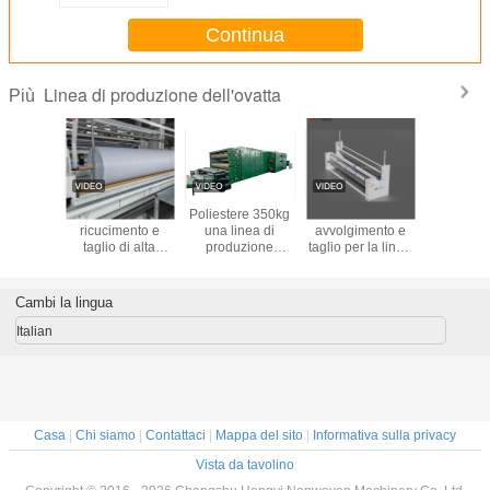
Continua
Linea di produzione dell'ovatta
Più
Linea di
Macchine di
Poliestere 350kg
Macchine di
2025 Nuov
ione di
ricucimento e
una linea di
avvolgimento e
di macchi
e per
taglio di alta
produzione
taglio per la linea
avvolgim
ermico in
qualità non
dell'ovatta di ora
di attrezzatura
taglio non
ere per
tessute per la
con la funzione di
non tessuta
per la li
i cotone
linea di
memoria
attrezz
Cambi la lingua
bido
attrezzatura
Italian
Casa
|
Chi siamo
|
Contattaci
|
Mappa del sito
|
Informativa sulla privacy
Vista da tavolino