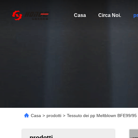
Casa
Circa Noi.
pr
Casa
>
prodotti
>
Tessuto dei pp Meltblown BFE99/95
prodotti