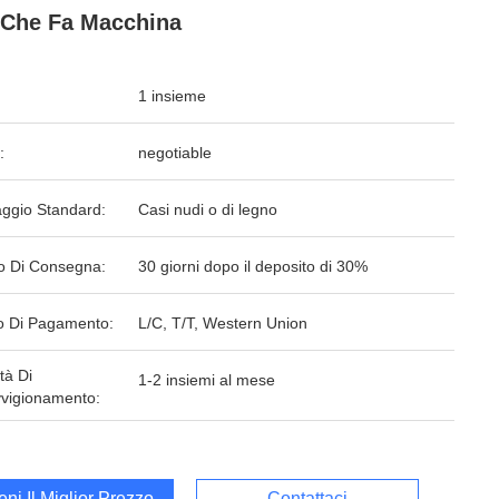
Che Fa Macchina
1 insieme
:
negotiable
aggio Standard:
Casi nudi o di legno
o Di Consegna:
30 giorni dopo il deposito di 30%
 Di Pagamento:
L/C, T/T, Western Union
tà Di
1-2 insiemi al mese
vigionamento:
ieni Il Miglior Prezzo
Contattaci