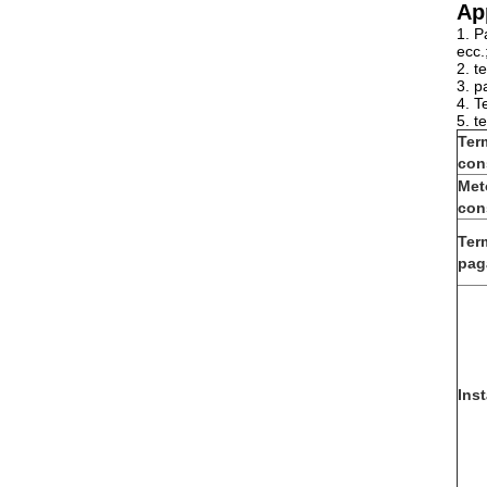
Ap
1. P
ecc.
2. t
3. p
4. T
5. t
Ter
con
Met
con
Ter
pag
Inst