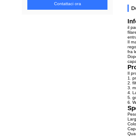
Contattaci ora
D
In
il p
fila
entr
Il m
rego
fra 
Dopo
capa
Pr
Il p
1. p
2. fi
3. m
4. L
5. g
6. 
Spe
Pes
Larg
Colo
Capa
Qual