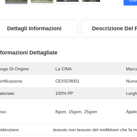
Dettagli Informazioni
Descrizione Del 
nformazioni Dettagliate
uogo Di Origine
La CINA
Marc
rtificazione
CE/ISO9001
Numer
teriale:
100% PP
Largh
eso:
8gsm, 15gsm, 25gsm
Appli
idenziare:
tessuto non tessuto del meltblown che fa 