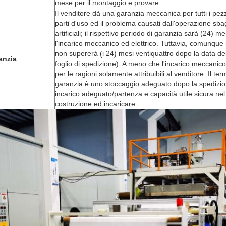
mese per il montaggio e provare.
Il venditore dà una garanzia meccanica per tutti i pez
parti d'uso ed il problema causati dall'operazione sbagli
artificiali; il rispettivo periodo di garanzia sarà (24) 
l'incarico meccanico ed elettrico. Tuttavia, comunque i
non supererà (i 24) mesi ventiquattro dopo la data de
anzia
foglio di spedizione). A meno che l'incarico meccanico 
per le ragioni solamente attribuibili al venditore. Il ter
garanzia è uno stoccaggio adeguato dopo la spedizio
incarico adeguato/partenza e capacità utile sicura nel cas
costruzione ed incaricare.