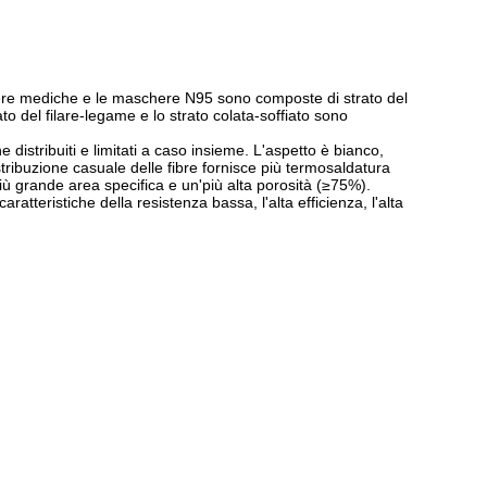
chere mediche e le maschere N95 sono composte di strato del
ato del filare-legame e lo strato colata-soffiato sono
ne distribuiti e limitati a caso insieme. L'aspetto è bianco,
stribuzione casuale delle fibre fornisce più termosaldatura
a più grande area specifica e un'più alta porosità (≥75%).
aratteristiche della resistenza bassa, l'alta efficienza, l'alta