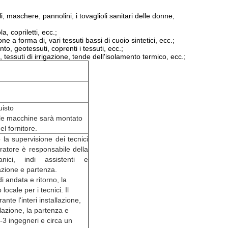
ili, maschere, pannolini, i tovaglioli sanitari delle donne,
, copriletti, ecc.;
 a forma di, vari tessuti bassi di cuoio sintetici, ecc.;
ento, geotessuti, coprenti i tessuti, ecc.;
i, tessuti di irrigazione, tende dell'isolamento termico, ecc.;
uisto
le macchine sarà montato
l fornitore.
 la supervisione dei tecnici
pratore è responsabile della
ici, indi assistenti e
llazione e partenza.
 di andata e ritorno, la
locale per i tecnici. Il
nte l'interi installazione,
lazione, la partenza e
3 ingegneri e circa un