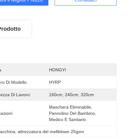
Prodotto
a
HONGYI
o Di Modello
HYRP
ezza Di Lavoro:
160cm; 240cm; 320cm
Maschera Eliminabile, 
cazioni:
Pannolino Del Bambino, 
Medico E Sanitario.
macchina
, 
attrezzatura del meltblown 25gsm