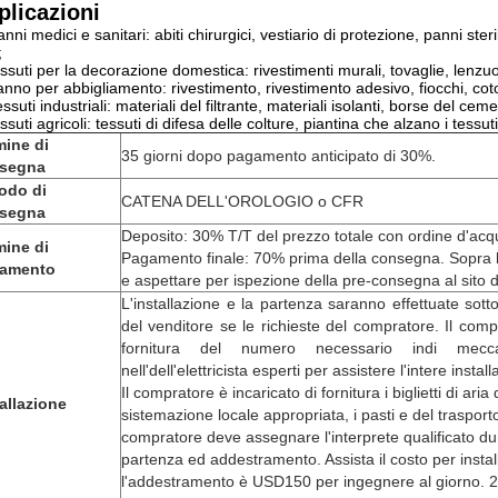
plicazioni
anni medici e sanitari: abiti chirurgici, vestiario di protezione, panni ster
;
essuti per la decorazione domestica: rivestimenti murali, tovaglie, lenzuola
anno per abbigliamento: rivestimento, rivestimento adesivo, fiocchi, cotone
essuti industriali: materiali del filtrante, materiali isolanti, borse del cem
essuti agricoli: tessuti di difesa delle colture, piantina che alzano i tessut
mine di
35 giorni dopo pagamento anticipato di 30%.
segna
odo di
CATENA DELL'OROLOGIO o CFR
segna
Deposito: 30% T/T del prezzo totale con ordine d'acq
mine di
Pagamento finale: 70% prima della consegna. Sopra 
amento
e aspettare per ispezione della pre-consegna al sito de
L'installazione e la partenza saranno effettuate sotto
del venditore se le richieste del compratore. Il com
fornitura del numero necessario indi meccan
nell'dell'elettricista esperti per assistere l'intere insta
Il compratore è incaricato di fornitura i biglietti di aria
allazione
sistemazione locale appropriata, i pasti e del trasporto 
compratore deve assegnare l'interprete qualificato dura
partenza ed addestramento. Assista il costo per instal
l'addestramento è USD150 per ingegnere al giorno. 2-