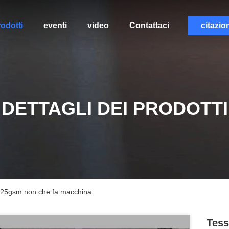
odotti
eventi
video
Contattaci
citazio
DETTAGLI DEI PRODOTTI
 25gsm non che fa macchina
Tess