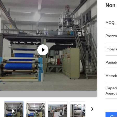
Non 
MOQ:
Prezzo
Imball
Period
Metodo
Capaci
Approv
Ott