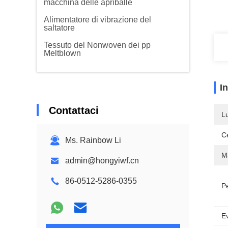
macchina delle apriballe
Alimentatore di vibrazione del
saltatore
Tessuto del Nonwoven dei pp
Meltblown
I
Contattaci
L
Ce
Ms. Rainbow Li
Ma
admin@hongyiwf.cn
86-0512-5286-0355
P
Ev