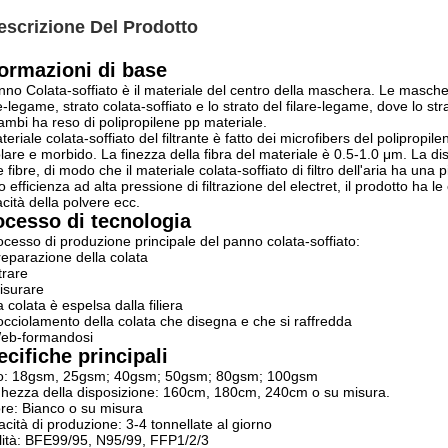
escrizione Del Prodotto
formazioni di base
anno Colata-soffiato è il materiale del centro della maschera. Le mas
re-legame, strato colata-soffiato e lo strato del filare-legame, dove lo str
ambi ha reso di polipropilene pp materiale.
ateriale colata-soffiato del filtrante è fatto dei microfibers del polipropile
lare e morbido. La finezza della fibra del materiale è 0.5-1.0 μm. La di
le fibre, di modo che il materiale colata-soffiato di filtro dell'aria ha un
 efficienza ad alta pressione di filtrazione del electret, il prodotto ha le c
cità della polvere ecc.
ocesso di tecnologia
rocesso di produzione principale del panno colata-soffiato:
reparazione della colata
ltrare
isurare
a colata è espelsa dalla filiera
occiolamento della colata che disegna e che si raffredda
Web-formandosi
cifiche principali
o: 18gsm, 25gsm; 40gsm; 50gsm; 80gsm; 100gsm
hezza della disposizione: 160cm, 180cm, 240cm o su misura.
re: Bianco o su misura
cità di produzione: 3-4 tonnellate al giorno
ità: BFE99/95, N95/99, FFP1/2/3